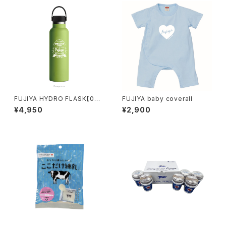
FUJIYA HYDRO FLASK【00
FUJIYA baby coverall
3】
¥4,950
¥2,900