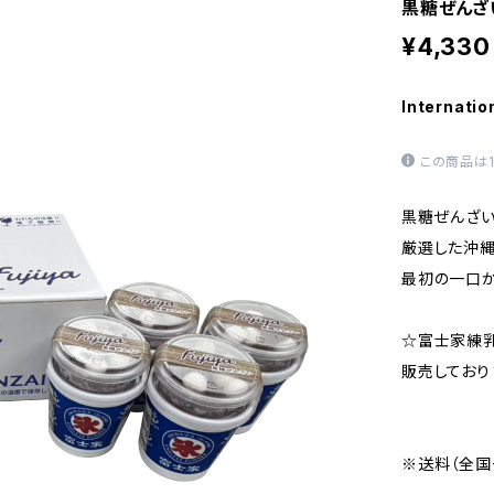
黒糖ぜんざ
¥4,330
Internatio
この商品は
黒糖ぜんざい
厳選した沖縄
最初の一口か
☆富士家練乳
販売しておりま
※送料（全国