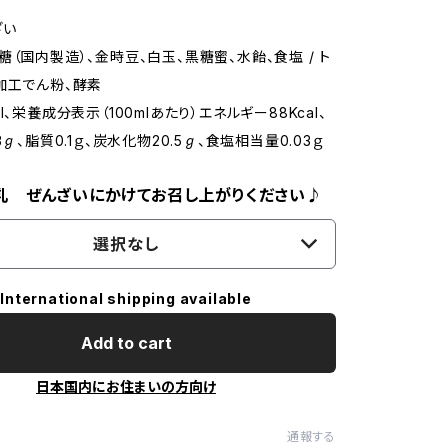
ざい
糖（国内製造）、金時豆、白玉、黒糖蜜、水飴、食塩 / ト
加工でん粉、酵素
l、栄養成分表示（100mlあたり）エネルギー88Kcal、
3ℊ、脂質0.1ｇ、炭水化物20.5ℊ、食塩相当量0.03ｇ
乳 ぜんざいにかけてお召し上がりください♪
選択なし
International shipping available
Add to cart
日本国内にお住まいの方向け
通報する