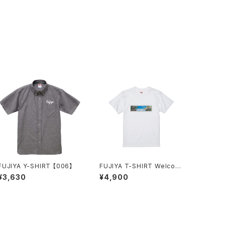
FUJIYA Y-SHIRT 【006】
FUJIYA T-SHIRT Welcom
e SOUTHERN ISLAND
¥3,630
¥4,900