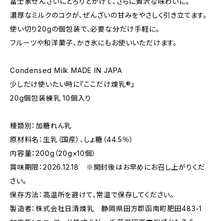
富士家ぜんざいにとろりとかけて、さらに贅沢な味わいに。
濃厚なミルクのコクが、ぜんざいの甘みをやさしく引き立てます。
使い切り20gの個包装で、必要な分だけ手軽に。
フルーツや和洋菓子、かき氷にもお使いいただけます。
Condensed Milk MADE IN JAPA
少しだけ使いたい時に『ここだけ煉乳®』
20g個包装練乳 10個入り
種類別：加糖れん乳
原材料名：生乳（国産）、しょ糖（44.5％）
内容量：200g（20g×10個）
賞味期限：2026.12.18 ※開封後はお早めにお召し上がりくだ
さい。
保存方法：高温所を避けて、常温で保存してください。
製造者：株式会社日清煉乳 静岡県田方郡函南町肥田483-1