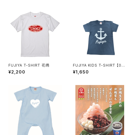
FUJIYA T-SHIRT 花柄
FUJIYA KIDS T-SHIRT 【00
1】
¥2,200
¥1,650