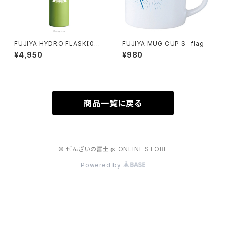
FUJIYA HYDRO FLASK【00
FUJIYA MUG CUP S -flag-
3】
¥4,950
¥980
商品一覧に戻る
© ぜんざいの富士家 ONLINE STORE
Powered by