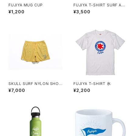
FUJIYA MUG CUP
FUJIYA T-SHIRT SURF AND
TURF
¥1,200
¥3,500
SKULL SURF NYLON SHOR
FUJIYA T-SHIRT 氷
T PANTS
¥7,000
¥2,200