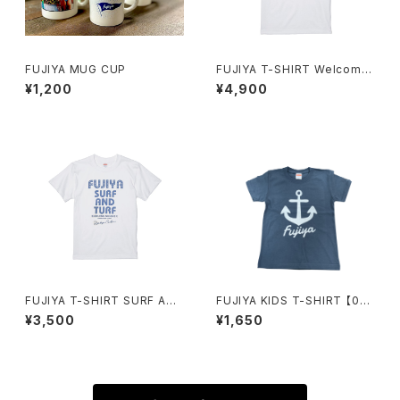
FUJIYA MUG CUP
FUJIYA T-SHIRT Welcome
SOUTHERN ISLAND
¥1,200
¥4,900
FUJIYA T-SHIRT SURF AND
FUJIYA KIDS T-SHIRT 【00
TURF
1】
¥3,500
¥1,650