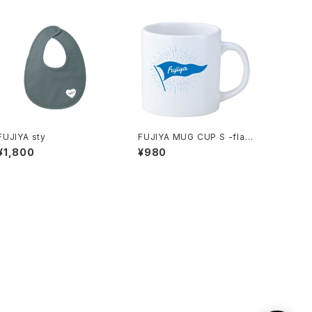
FUJIYA sty
FUJIYA MUG CUP S -flag
-
¥1,800
¥980